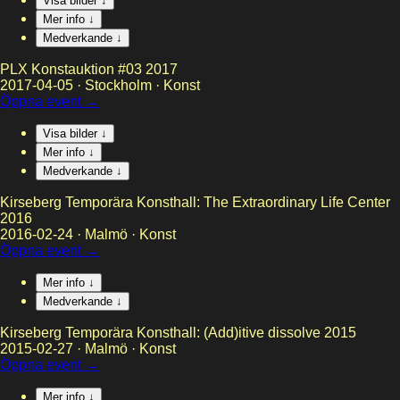
Visa bilder ↓
Mer info ↓
Medverkande ↓
PLX Konstauktion #03 2017
2017-04-05
·
Stockholm
·
Konst
Öppna event →
Visa bilder ↓
Mer info ↓
Medverkande ↓
Kirseberg Temporära Konsthall: The Extraordinary Life Center
2016
2016-02-24
·
Malmö
·
Konst
Öppna event →
Mer info ↓
Medverkande ↓
Kirseberg Temporära Konsthall: (Add)itive dissolve 2015
2015-02-27
·
Malmö
·
Konst
Öppna event →
Mer info ↓