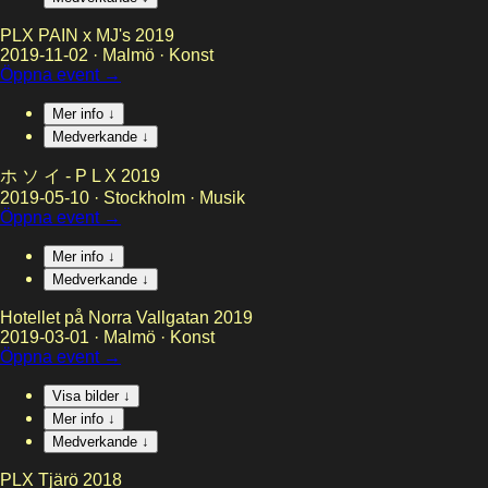
PLX PAIN x MJ's 2019
2019-11-02
·
Malmö
·
Konst
Öppna event →
Mer info ↓
Medverkande ↓
ホ ソ イ - P L X 2019
2019-05-10
·
Stockholm
·
Musik
Öppna event →
Mer info ↓
Medverkande ↓
Hotellet på Norra Vallgatan 2019
2019-03-01
·
Malmö
·
Konst
Öppna event →
Visa bilder ↓
Mer info ↓
Medverkande ↓
PLX Tjärö 2018