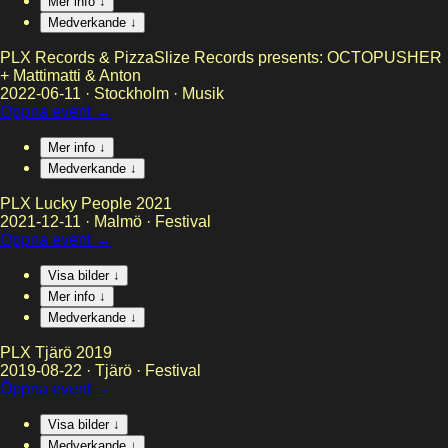
Mer info ↓
Medverkande ↓
PLX Records & PizzaSlize Records presents: OCTOPUSHER
+ Mattimatti & Anton
2022-06-11
·
Stockholm
·
Musik
Öppna event →
Mer info ↓
Medverkande ↓
PLX Lucky People 2021
2021-12-11
·
Malmö
·
Festival
Öppna event →
Visa bilder ↓
Mer info ↓
Medverkande ↓
PLX Tjärö 2019
2019-08-22
·
Tjärö
·
Festival
Öppna event →
Visa bilder ↓
Medverkande ↓