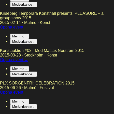
Medverkande ↓
Kirseberg Temporära Konsthall presents: PLEASURE – a
group show 2015
2015-02-14
·
Malmö
·
Konst
Öppna event →
Mer info ↓
Medverkande ↓
Konstauktion #02 - Med Mattias Norström 2015
2015-03-28
·
Stockholm
·
Konst
Öppna event →
Mer info ↓
Medverkande ↓
PLX SORGENFRI: CELEBRATION 2015
2015-06-26
·
Malmö
·
Festival
Öppna event →
Mer info ↓
Medverkande ↓