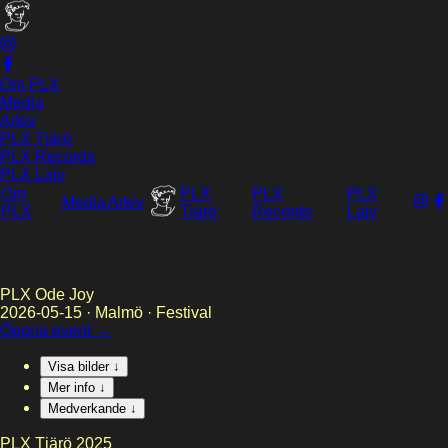
Om PLX
Media
Arkiv
PLX Tjärö
PLX Records
PLX Lajv
Om
PLX
PLX
PLX
Media
Arkiv
PLX
Tjärö
Records
Lajv
PLX Ode Joy
2026-05-15
·
Malmö
·
Festival
Öppna event →
Visa bilder ↓
Mer info ↓
Medverkande ↓
PLX Tjärö 2025