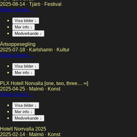
2025-08-14
·
Tjärö
·
Festival
Öppna event →
Visa bilder ↓
Mer info ↓
Medverkande ↓
Ärtsoppesegling
2025-07-18
·
Karlshamn
·
Kultur
Öppna event →
Visa bilder ↓
Mer info ↓
PLX Hotell Norvalla [one, two, three… ∞]
2025-04-25
·
Malmö
·
Konst
Öppna event →
Visa bilder ↓
Mer info ↓
Medverkande ↓
Hotell Norrvalla 2025
2025-02-14
·
Malmö
·
Konst